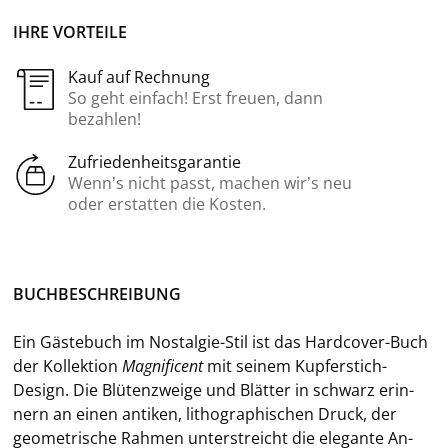
IHRE VORTEILE
Kauf auf Rechnung
So geht einfach! Erst freuen, dann
bezahlen!
Zufriedenheitsgarantie
Wenn’s nicht passt, machen wir’s neu
oder erstatten die Kosten.
BUCH­BE­SCHREI­BUNG
Ein Gäs­te­buch im Nostalgie-​Stil ist das Hardcover-​Buch
der Kol­lek­ti­on
Ma­gni­fi­cent
mit sei­nem Kupferstich-​
Design. Die Blü­ten­zwei­ge und Blät­ter in schwarz er­in­
nern an einen an­ti­ken, li­tho­gra­phi­schen Druck, der
geo­me­tri­sche Rah­men un­ter­streicht die ele­gan­te An­