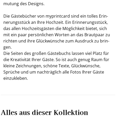
mu­tung des De­signs.
Die Gäs­te­bü­cher von my­print­card sind ein tol­les Er­in­
ne­rungs­stück an Ihre Hoch­zeit. Ein Er­in­ne­rungs­stück,
das allen Hoch­zeits­gäs­ten die Mög­lich­keit bie­tet, sich
mit ein paar per­sön­li­chen Wor­ten an das Braut­paar zu
rich­ten und ihre Glück­wün­sche zum Aus­druck zu brin­
gen.
Die Sei­ten des gro­ßen Gäs­te­buchs las­sen viel Platz für
die Krea­ti­vi­tät Ihrer Gäste. So ist auch genug Raum für
klei­ne Zeich­nun­gen, schö­ne Texte, Glück­wün­sche,
Sprü­che und um nach­träg­lich alle Fotos Ihrer Gäste
ein­zu­kle­ben.
Alles aus dieser Kollektion