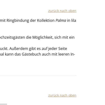
zu­rück nach oben
mit Ring­bin­dung der Kol­lek­ti­on
Palma
in lila
h­zeits­gäs­ten die Mög­lich­keit, sich mit ein
druckt. Au­ßer­dem gibt es auf jeder Seite
o­nal kann das Gäs­te­buch auch mit lee­ren In­
zurück nach oben