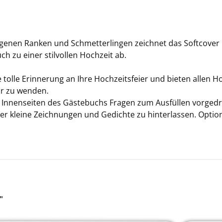
ge­nen Ran­ken und Schmet­ter­lin­gen zeich­net das Soft­co­ver 
ch zu einer stil­vol­len Hoch­zeit ab.
olle Er­in­ne­rung an Ihre Hoch­zeits­fei­er und bie­ten allen Hoc
ar zu wen­den.
n In­nen­sei­ten des Gäs­te­buchs Fra­gen zum Aus­fül­len vor­ge­
er klei­ne Zeich­nun­gen und Ge­dich­te zu hin­ter­las­sen. Op­ti
"