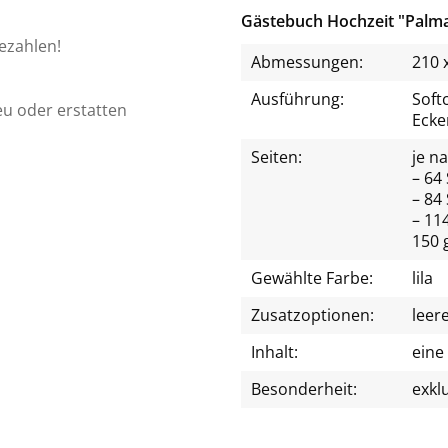
Gästebuch Hochzeit "Palm
bezahlen!
Abmessungen:
210 
Ausführung:
Soft
eu oder erstatten
Ecke
Seiten:
je n
– 64 
– 84 
– 114
150 
Gewählte Farbe:
lila
Zusatzoptionen:
leer
Inhalt:
eine
Besonderheit:
exkl