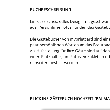
BUCH­BE­SCHREI­BUNG
Ein klas­si­sches, edles De­sign mit ge­schwun­
aus. Per­sön­li­che Fotos run­den das Gäs­te­bu
Die Gäs­te­bü­cher von my­print­card sind eine t
paar per­sön­li­chen Wor­ten an das Braut­pa
Als Hil­fe­stel­lung für Ihre Gäste sind auf de
einen Platz­hal­ter, um Fotos ein­zu­kle­ben od
nen­sei­ten be­stellt wer­den.
BLICK INS GÄSTEBUCH HOCHZEIT "PALMA