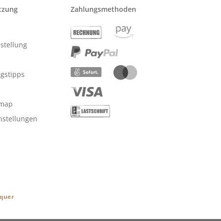
tzung
Zahlungsmethoden
stellung
ngstipps
emap
nstellungen
 quer