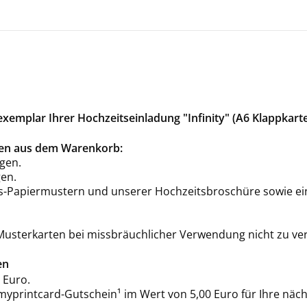
emplar Ihrer Hochzeitseinladung "Infinity" (A6 Klappkart
rten aus dem Warenkorb:
gen.
en.
is-Papiermustern und unserer Hochzeitsbroschüre sowie ei
 Musterkarten bei missbräuchlicher Verwendung nicht zu ve
en
 Euro.
 myprintcard-Gutschein¹ im Wert von 5,00 Euro für Ihre näch