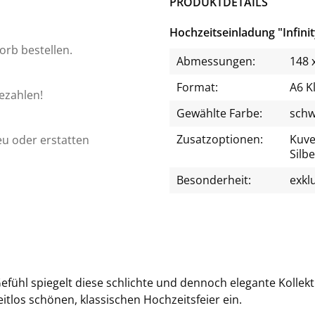
PRODUKTDETAILS
Hochzeitseinladung "Infini
orb bestellen.
Abmessungen:
148 
Format:
A6 K
bezahlen!
Gewählte Farbe:
schw
Zusatzoptionen:
Kuve
eu oder erstatten
Silbe
Besonderheit:
exkl
Ge­fühl spie­gelt diese schlich­te und den­noch ele­gan­te Kol­lek
t­los schö­nen, klas­si­schen Hoch­zeits­fei­er ein.