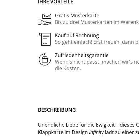
IHRE VORTEILE
Gratis Musterkarte
Bis zu drei Musterkarten im Warenk
Kauf auf Rechnung
So geht einfach! Erst freuen, dann 
Zufriedenheitsgarantie
Wenn’s nicht passt, machen wir’s n
die Kosten.
BE­SCHREI­BUNG
Un­end­li­che Liebe für die Ewig­keit – die­ses 
Klappkarte im De­sign
In­fi­ni­ty
lädt zu einer zei