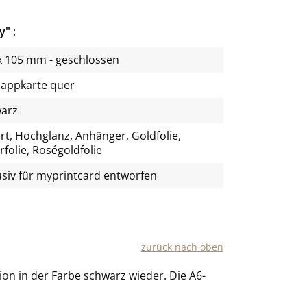
ty"
x 105 mm - geschlossen
lappkarte quer
arz
rt, Hochglanz, Anhänger, Goldfolie,
rfolie, Roségoldfolie
usiv für
myprintcard
entworfen
zu­rück nach oben
­ti­on in der Farbe schwarz wie­der. Die A6-​