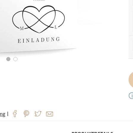
|
ung