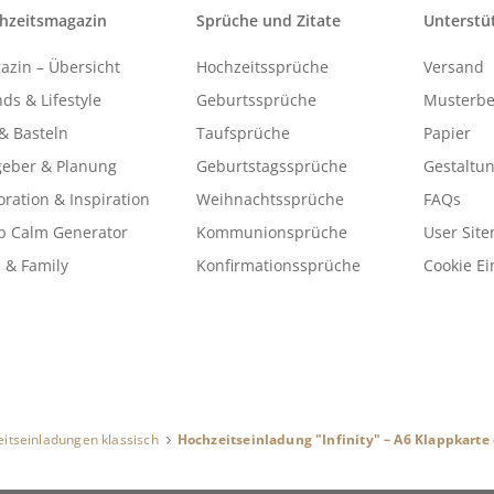
hzeitsmagazin
Sprüche und Zitate
Unterstü
azin – Übersicht
Hochzeitssprüche
Versand
ds & Lifestyle
Geburtssprüche
Musterbe
& Basteln
Taufsprüche
Papier
geber & Planung
Geburtstagssprüche
Gestaltu
ration & Inspiration
Weihnachtssprüche
FAQs
p Calm Generator
Kommunionsprüche
User Sit
 & Family
Konfirmationssprüche
Cookie Ei
itseinladungen klassisch
Hochzeitseinladung "Infinity" – A6 Klappkarte