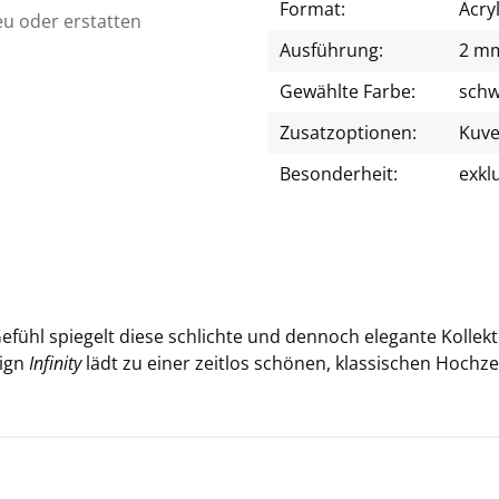
Format:
Acry
eu oder erstatten
Ausführung:
2 mm
Gewählte Farbe:
schw
Zusatzoptionen:
Kuve
Besonderheit:
exkl
 Ge­fühl spie­gelt diese schlich­te und den­noch ele­gan­te Kol­le
sign
In­fi­ni­ty
lädt zu einer zeit­los schö­nen, klas­si­schen Hoch­zeit