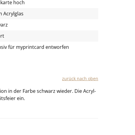
lkarte hoch
 Acrylglas
arz
rt
usiv für
myprintcard
entworfen
zu­rück nach oben
k­ti­on in der Farbe schwarz wie­der. Die
Acryl-​
s­fei­er ein.