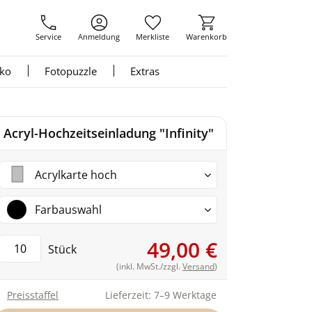
Service
Anmeldung
Merkliste
Warenkorb
nko
Fotopuzzle
Extras
Acryl-Hochzeitseinladung "Infinity"
Acrylkarte hoch
Farbauswahl
49,00 €
Stück
(inkl. MwSt./zzgl.
Versand
)
Preisstaffel
Lieferzeit: 7–9 Werktage