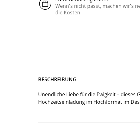
Wenn’s nicht passt, machen wir’s n
die Kosten.
BE­SCHREI­BUNG
Un­end­li­che Liebe für die Ewig­keit – die­ses
Hochzeitseinladung im Hoch­for­mat
im De­