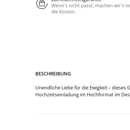
Wenn’s nicht passt, machen wir’s n
die Kosten.
BE­SCHREI­BUNG
Un­end­li­che Liebe für die Ewig­keit – die­ses 
Hochzeitseinladung im Hoch­for­mat
im De­