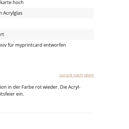
lkarte hoch
 Acrylglas
rt
usiv für
myprintcard
entworfen
zu­rück nach oben
­ti­on in der Farbe rot wie­der. Die
Acryl-​
s­fei­er ein.