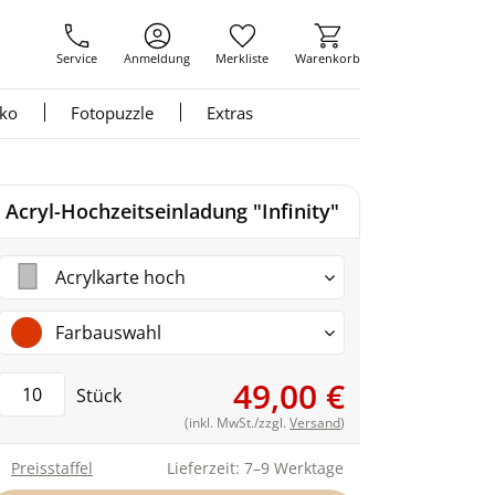
Service
Anmeldung
Merkliste
Warenkorb
nko
Fotopuzzle
Extras
Acryl-Hochzeitseinladung "Infinity"
Acrylkarte hoch
Farbauswahl
49,00 €
Stück
(inkl. MwSt./zzgl.
Versand
)
Preisstaffel
Lieferzeit: 7–9 Werktage