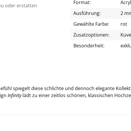
Format:
Acry
eu oder erstatten
Ausführung:
2 mm
Gewählte Farbe:
rot
Zusatzoptionen:
Kuve
Besonderheit:
exkl
Ge­fühl spie­gelt diese schlich­te und den­noch ele­gan­te Kol­lek
sign
In­fi­ni­ty
lädt zu einer zeit­los schö­nen, klas­si­schen Hoch­zeit