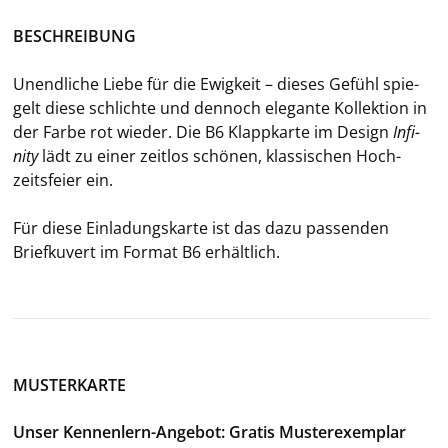
BE­SCHREI­BUNG
Un­end­li­che Liebe für die Ewig­keit – die­ses Ge­fühl spie­
gelt diese schlich­te und den­noch ele­gan­te Kol­lek­ti­on in
der Farbe rot wie­der. Die B6 Klapp­kar­te im De­sign
In­fi­
ni­ty
lädt zu einer zeit­los schö­nen, klas­si­schen Hoch­
zeits­fei­er ein.
Für diese Ein­la­dungs­kar­te ist das dazu pas­sen­den
Brief­ku­vert im For­mat B6 er­hält­lich.
MUSTERKARTE
Unser Kennenlern-Angebot: Gratis Musterexemplar