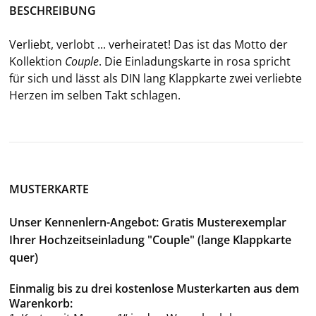
BE­SCHREI­BUNG
Ver­liebt, ver­lobt ... ver­hei­ra­tet! Das ist das Motto der
Kol­lek­ti­on
Coup­le
. Die Ein­la­dungs­kar­te in rosa spricht
für sich und lässt als DIN lang Klapp­kar­te zwei ver­lieb­te
Her­zen im sel­ben Takt schla­gen.
MUSTERKARTE
Unser Kennenlern-Angebot: Gratis Musterexemplar
Ihrer Hochzeitseinladung "Couple" (lange Klappkarte
quer)
Einmalig bis zu drei kostenlose Musterkarten aus dem
Warenkorb: