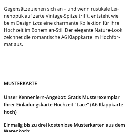
Ge­gen­sät­ze zie­hen sich an – und wenn rus­ti­ka­le Lei­
nen­op­tik auf zarte Vintage-​Spitze trifft, ent­steht wie
beim De­sign
Lace
eine char­man­te Kol­lek­ti­on für Ihre
Hoch­zeit im Bohemian-​Stil. Der ele­gan­te Nature-​Look
zeich­net die ro­man­ti­sche A6 Klapp­kar­te im Hoch­for­
mat aus.
MUSTERKARTE
Unser Kennenlern-Angebot: Gratis Musterexemplar
Ihrer Einladungskarte Hochzeit "Lace" (A6 Klappkarte
hoch)
Einmalig bis zu drei kostenlose Musterkarten aus dem
Warenkorb: