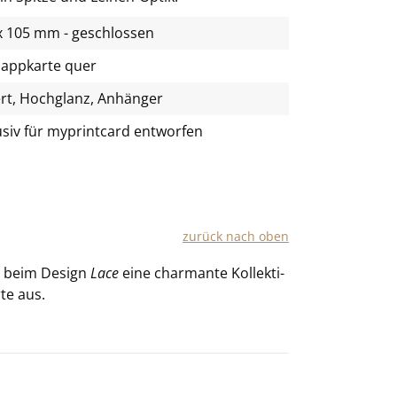
x 105 mm - geschlossen
lappkarte quer
rt, Hochglanz, Anhänger
usiv für
myprintcard
entworfen
zu­rück nach oben
wie beim De­sign
Lace
eine char­man­te Kol­lek­ti­
­te aus.