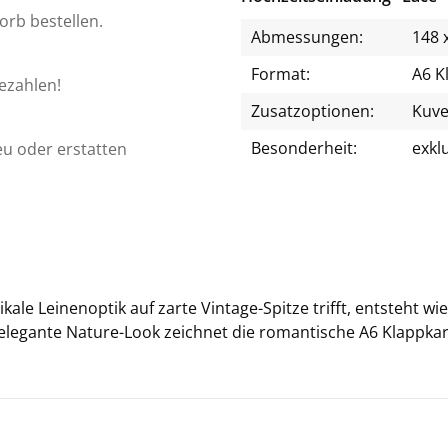
orb bestellen.
Abmessungen:
148 
Format:
A6 K
bezahlen!
Zusatzoptionen:
Kuve
Besonderheit:
exkl
eu oder erstatten
ka­le Lei­nen­op­tik auf zarte Vintage-​Spitze trifft, ent­steht 
le­gan­te Nature-​Look zeich­net die ro­man­ti­sche A6 Klapp­kar