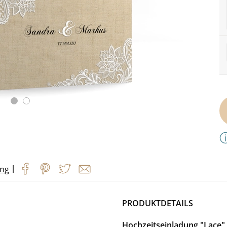
|
ung
PRODUKTDETAILS
Hochzeitseinladung "Lace"