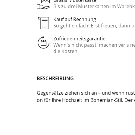
Gratis Musterkarte
Bis zu drei Musterkarten im Warenk
Kauf auf Rechnung
So geht einfach! Erst freuen, dann 
Zufriedenheitsgarantie
Wenn’s nicht passt, machen wir’s n
die Kosten.
BE­SCHREI­BUNG
Ge­gen­sät­ze zie­hen sich an – und wenn rus­ti­
on für Ihre Hoch­zeit im Bohemian-​Stil. Der e