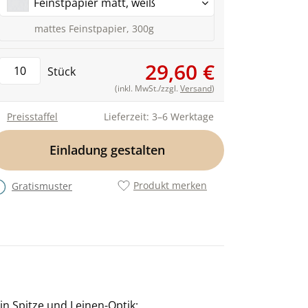
Feinstpapier matt, weiß
mattes Feinstpapier, 300g
29,60 €
Stück
(inkl. MwSt./zzgl.
Versand
)
Preisstaffel
Lieferzeit: 3–6 Werktage
Einladung gestalten
Produkt merken
Gratismuster
in Spitze und Leinen-Optik