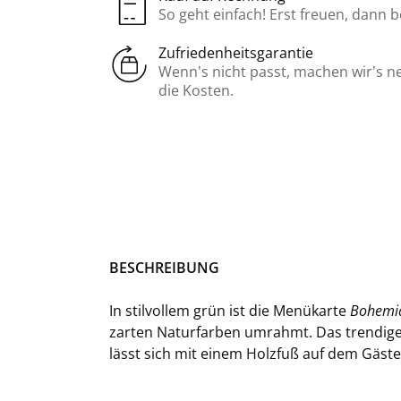
So geht einfach! Erst freuen, dann 
Zufriedenheitsgarantie
Wenn’s nicht passt, machen wir’s n
die Kosten.
BE­SCHREI­BUNG
In stil­vol­lem grün ist die Me­nü­kar­te
Bo­hemi
zar­ten Na­tur­far­ben um­rahmt. Das tren­di­
lässt sich mit einem Holz­fuß auf dem Gä­ste­t