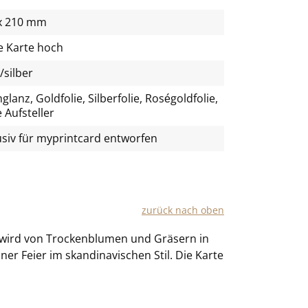
x 210 mm
e Karte hoch
/silber
lanz, Goldfolie, Silberfolie, Roségoldfolie,
 Aufsteller
usiv für
myprintcard
entworfen
zu­rück nach oben
te wird von Tro­cken­blu­men und Grä­sern in
r Feier im skan­di­na­vi­schen Stil. Die Karte