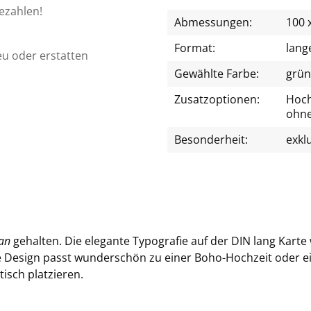
bezahlen!
Abmessungen:
100 
Format:
lang
eu oder erstatten
Gewählte Farbe:
grün
Zusatzoptionen:
Hochg
ohne
Besonderheit:
exkl
­an
ge­hal­ten. Die ele­gan­te Ty­po­gra­fie auf der DIN lang Kar
ge De­sign passt wun­der­schön zu einer Boho-​Hochzeit oder eine
isch plat­zie­ren.