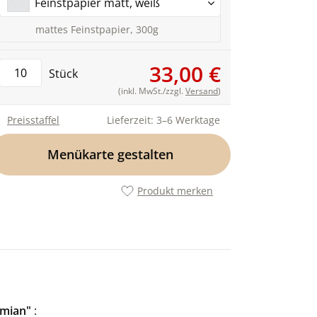
Feinstpapier matt, weiß
mattes Feinstpapier, 300g
33,00 €
Stück
(inkl. MwSt./zzgl.
Versand
)
Preisstaffel
Lieferzeit: 3–6 Werktage
Menükarte gestalten
Produkt merken
emian"