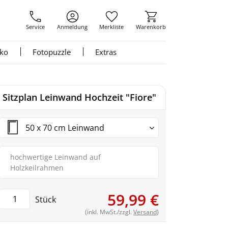
Service
Anmeldung
Merkliste
Warenkorb
nko
Fotopuzzle
Extras
Sitzplan Leinwand Hochzeit "Fiore"
50 x 70 cm Leinwand
hochwertige Leinwand auf
Holzkeilrahmen
59,99 €
Stück
(inkl. MwSt./zzgl.
Versand
)