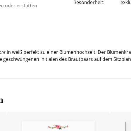
Besonderheit:
exkl
eu oder erstatten
ore
in weiß per­fekt zu einer Blu­men­hoch­zeit. Der Blu­men­k
 ge­schwun­ge­nen In­itia­len des Braut­paars auf dem Sitz­plan
n