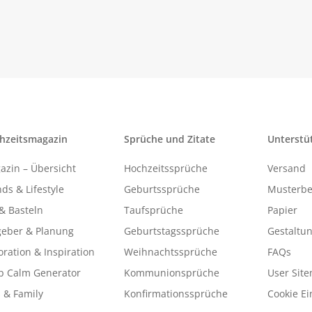
hzeitsmagazin
Sprüche und Zitate
Unterstü
azin – Übersicht
Hochzeitssprüche
Versand
ds & Lifestyle
Geburtssprüche
Musterbe
& Basteln
Taufsprüche
Papier
geber & Planung
Geburtstagssprüche
Gestaltu
ration & Inspiration
Weihnachtssprüche
FAQs
p Calm Generator
Kommunionsprüche
User Sit
 & Family
Konfirmationssprüche
Cookie Ei