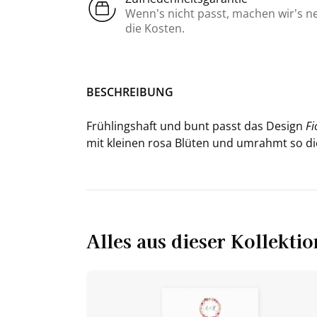
Wenn’s nicht passt, machen wir’s n
die Kosten.
BE­SCHREI­BUNG
Früh­lings­haft und bunt passt das De­sign
Fi
mit klei­nen rosa Blü­ten und um­rahmt so die
Alles aus dieser Kollektio