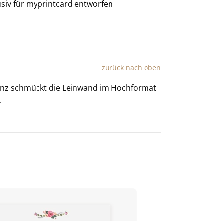
usiv für
myprintcard
entworfen
zu­rück nach oben
ranz schmückt die Lein­wand im Hoch­for­mat
.