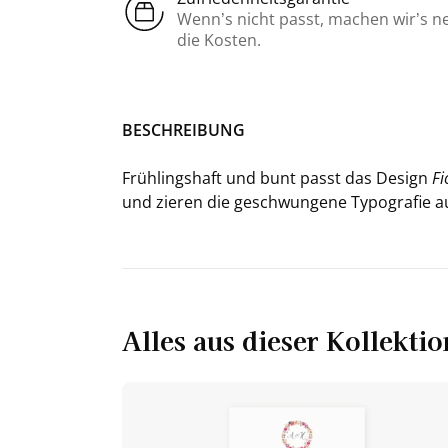
Wenn’s nicht passt, machen wir’s n
die Kosten.
BE­SCHREI­BUNG
Früh­lings­haft und bunt passt das De­sign
Fi
und zie­ren die ge­schwun­ge­ne Ty­po­gra­fie a
Alles aus dieser Kollektio