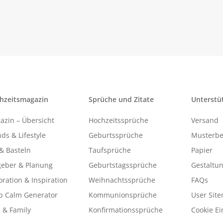
hzeitsmagazin
Sprüche und Zitate
Unterstü
azin – Übersicht
Hochzeitssprüche
Versand
ds & Lifestyle
Geburtssprüche
Musterbe
& Basteln
Taufsprüche
Papier
geber & Planung
Geburtstagssprüche
Gestaltu
ration & Inspiration
Weihnachtssprüche
FAQs
p Calm Generator
Kommunionsprüche
User Sit
 & Family
Konfirmationssprüche
Cookie Ei