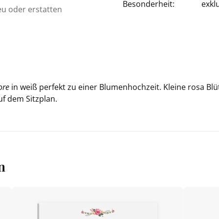
Besonderheit:
exkl
eu oder erstatten
ore
in weiß per­fekt zu einer Blu­men­hoch­zeit. Klei­ne rosa B
uf dem Sitz­plan.
n