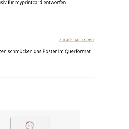
usiv für
myprintcard
entworfen
zu­rück nach oben
lü­ten schmü­cken das Pos­ter im Quer­for­mat