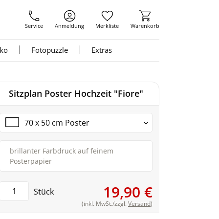
Service
Anmeldung
Merkliste
Warenkorb
nko
Fotopuzzle
Extras
Sitzplan Poster Hochzeit "Fiore"
70 x 50 cm Poster
brillanter Farbdruck auf feinem
Posterpapier
19,90 €
Stück
(inkl. MwSt./zzgl.
Versand
)