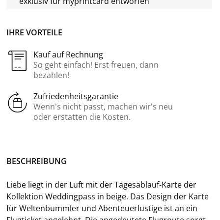
exklusiv für
myprintcard
entworfen
IHRE VORTEILE
Kauf auf Rechnung
So geht einfach! Erst freuen, dann
bezahlen!
Zufriedenheitsgarantie
Wenn’s nicht passt, machen wir’s neu
oder erstatten die Kosten.
BE­SCHREI­BUNG
Liebe liegt in der Luft mit der Tagesablauf-​Karte der
Kol­lek­ti­on Wed­ding­pass in
beige. Das De­sign der Karte
für Wel­ten­bumm­ler und Aben­teu­er­lus­ti­ge ist an ein
Flug­ti­cket an­ge­lehnt. Die an­ge­deu­te­te Flug­rou­te sorgt