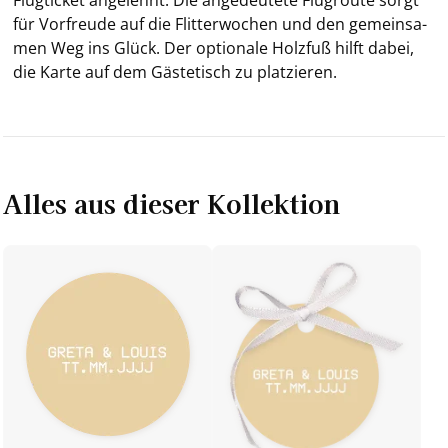
für Vor­freu­de auf die Flit­ter­wo­chen und den ge­mein­sa­
men Weg ins Glück.
Der op­tio­na­le Holz­fuß hilft dabei,
die Karte auf dem Gä­ste­tisch zu plat­zie­ren.
Alles aus dieser Kollektion