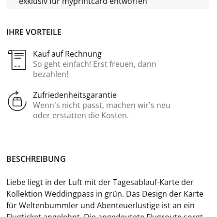
exklusiv für
myprintcard
entworfen
IHRE VORTEILE
Kauf auf Rechnung
So geht einfach! Erst freuen, dann
bezahlen!
Zufriedenheitsgarantie
Wenn’s nicht passt, machen wir’s neu
oder erstatten die Kosten.
BE­SCHREI­BUNG
Liebe liegt in der Luft mit der Tagesablauf-​Karte der
Kol­lek­ti­on Wed­ding­pass in
grün. Das De­sign der Karte
für Wel­ten­bumm­ler und Aben­teu­er­lus­ti­ge ist an ein
Flug­ti­cket an­ge­lehnt. Die an­ge­deu­te­te Flug­rou­te sorgt