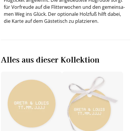
für Vor­freu­de auf die Flit­ter­wo­chen und den ge­mein­sa­
men Weg ins Glück.
Der op­tio­na­le Holz­fuß hilft dabei,
die Karte auf dem Gä­ste­tisch zu plat­zie­ren.
Alles aus dieser Kollektion