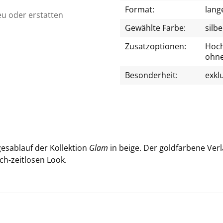
Format:
lang
eu oder erstatten
Gewählte Farbe:
silbe
Zusatzoptionen:
Hochg
ohne
Besonderheit:
exkl
s­ab­lauf der Kol­lek­ti­on
Glam
in beige. Der gold­far­be­ne Ver­
ch-​zeitlosen Look.