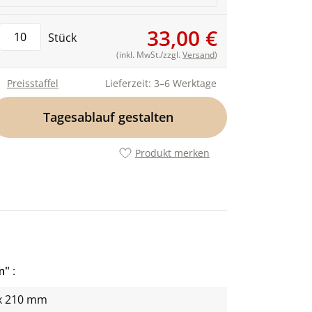
33,00 €
Stück
(inkl. MwSt./zzgl.
Versand
)
Preisstaffel
Lieferzeit: 3–6 Werktage
Tagesablauf gestalten
Produkt merken
am"
x 210 mm