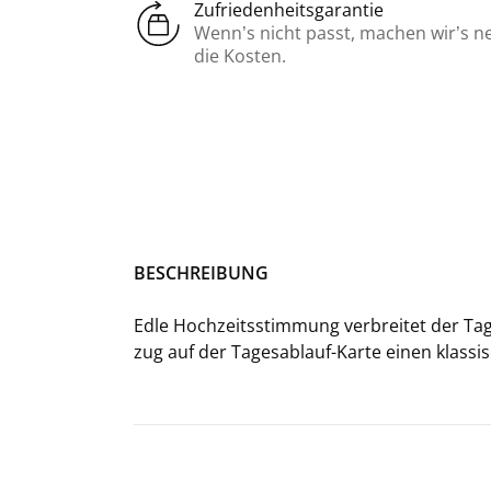
Zufriedenheitsgarantie
Wenn’s nicht passt, machen wir’s n
die Kosten.
BE­SCHREI­BUNG
Edle Hoch­zeits­stim­mung ver­brei­tet der Ta­ge
zug auf der Tagesablauf-​Karte einen klassis