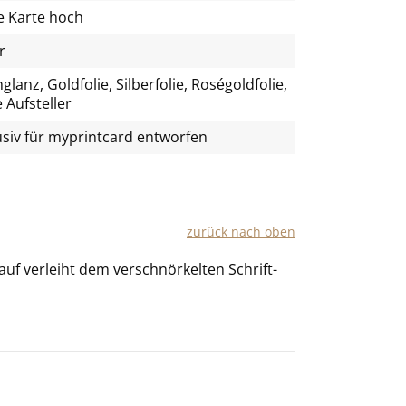
e Karte hoch
r
lanz, Goldfolie, Silberfolie, Roségoldfolie,
 Aufsteller
usiv für
myprintcard
entworfen
zu­rück nach oben
lauf ver­leiht dem ver­schnör­kel­ten Schrift­