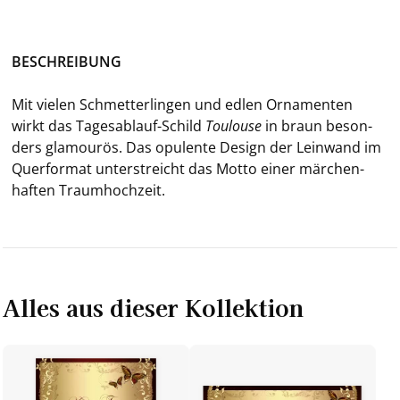
BE­SCHREI­BUNG
Mit vie­len Schmet­ter­lin­gen und edlen Or­na­men­ten
wirkt das Tagesablauf-​Schild
Tou­lou­se
in braun be­son­
ders gla­mou­rös. Das opu­len­te De­sign der Lein­wand im
Quer­for­mat un­ter­streicht das Motto einer mär­chen­
haf­ten Traum­hoch­zeit.
Alles aus dieser Kollektion