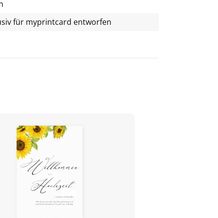
m
usiv für
myprintcard
entworfen