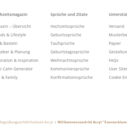
hzeitsmagazin
Sprüche und Zitate
Unterstü
azin – Übersicht
Hochzeitssprüche
Versand
ds & Lifestyle
Geburtssprüche
Musterbe
& Basteln
Taufsprüche
Papier
geber & Planung
Geburtstagssprüche
Gestaltu
ration & Inspiration
Weihnachtssprüche
FAQs
p Calm Generator
Kommunionsprüche
User Sit
 & Family
Konfirmationssprüche
Cookie Ei
Begrüßungsschild Hochzeit Acryl
Willkommensschild Acryl "Sonnenblume"