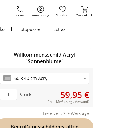
Service
Anmeldung
Merkliste
Warenkorb
nko
Fotopuzzle
Extras
Willkommensschild Acryl
"Sonnenblume"
60 x 40 cm Acryl
59,95 €
Stück
(inkl. MwSt./zzgl.
Versand
)
Lieferzeit: 7–9 Werktage
Begrüßungsschild gestalten