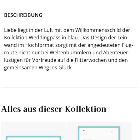
BE­SCHREI­BUNG
Liebe liegt in der Luft mit dem Will­kom­mens­schild der
Kol­lek­ti­on Wed­ding­pass in
blau. Das De­sign der Lein­
wand im Hoch­for­mat sorgt mit der an­ge­deu­te­ten Flug­
rou­te nicht nur bei Wel­ten­bumm­lern und Aben­teu­er­
lus­ti­gen für Vor­freu­de auf die Flit­ter­wo­chen und den
ge­mein­sa­men Weg ins Glück.
Alles aus dieser Kollektion