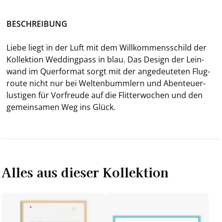
BE­SCHREI­BUNG
Liebe liegt in der Luft mit dem Will­kom­mens­schild der
Kol­lek­ti­on Wed­ding­pass in
blau. Das De­sign der Lein­
wand im Quer­for­mat sorgt mit der an­ge­deu­te­ten Flug­
rou­te nicht nur bei Wel­ten­bumm­lern und Aben­teu­er­
lus­ti­gen für Vor­freu­de auf die Flit­ter­wo­chen und den
ge­mein­sa­men Weg ins Glück.
Alles aus dieser Kollektion