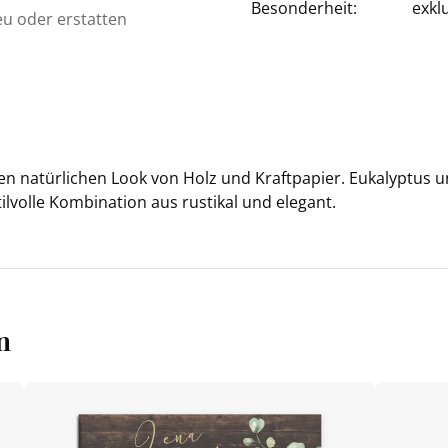
Besonderheit:
exkl
eu oder erstatten
en na­tür­li­chen Look von Holz und Kraft­pa­pier. Eu­ka­lyp­tus 
vol­le Kom­bi­na­ti­on aus rus­ti­kal und ele­gant.
n