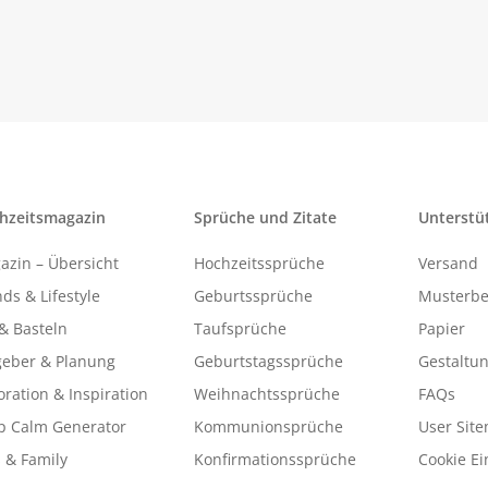
hzeitsmagazin
Sprüche und Zitate
Unterstü
azin – Übersicht
Hochzeitssprüche
Versand
ds & Lifestyle
Geburtssprüche
Musterbe
& Basteln
Taufsprüche
Papier
geber & Planung
Geburtstagssprüche
Gestaltu
ration & Inspiration
Weihnachtssprüche
FAQs
p Calm Generator
Kommunionsprüche
User Sit
 & Family
Konfirmationssprüche
Cookie Ei