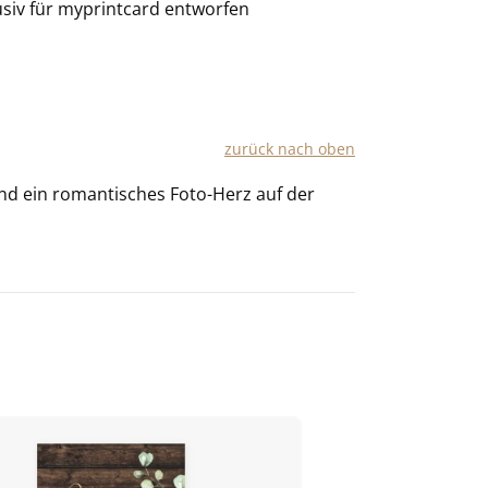
usiv für
myprintcard
entworfen
zu­rück nach oben
und ein ro­man­ti­sches Foto-​Herz auf der