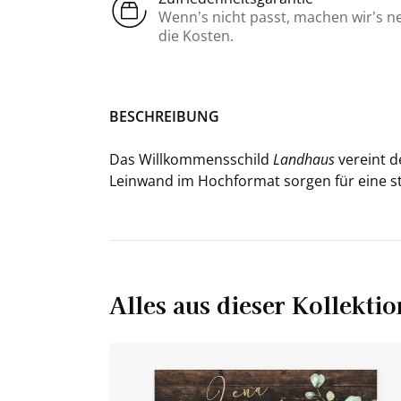
Wenn’s nicht passt, machen wir’s n
die Kosten.
BE­SCHREI­BUNG
Das Will­kom­mens­schild
Land­haus
ver­eint d
Lein­wand im Hoch­for­mat sor­gen für eine stil­
Alles aus dieser Kollektio