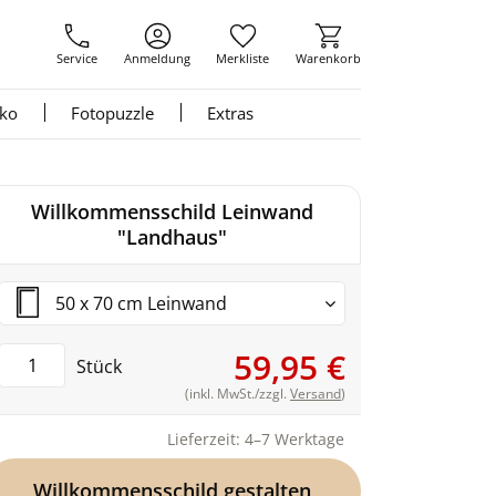
Service
Anmeldung
Merkliste
Warenkorb
nko
Fotopuzzle
Extras
Willkommensschild Leinwand
"Landhaus"
50 x 70 cm Leinwand
59,95 €
Stück
(inkl. MwSt./zzgl.
Versand
)
Lieferzeit: 4–7 Werktage
Willkommensschild gestalten