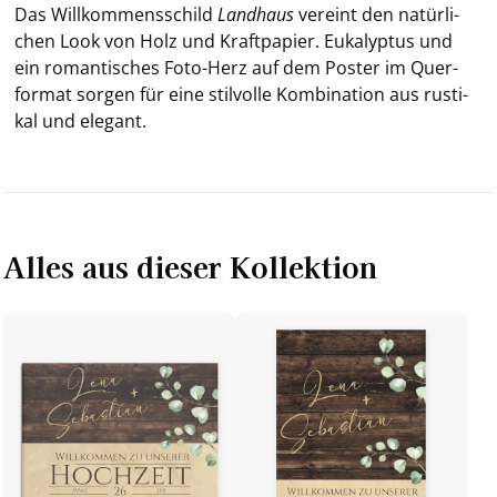
Das Will­kom­mens­schild
Land­haus
ver­eint den na­tür­li­
chen Look von Holz und Kraft­pa­pier. Eu­ka­lyp­tus und
ein ro­man­ti­sches Foto-​Herz auf dem Pos­ter im Quer­
for­mat sor­gen für eine stil­vol­le Kom­bi­na­ti­on aus rus­ti­
kal und ele­gant.
Alles aus dieser Kollektion