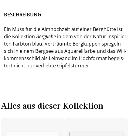
BE­SCHREI­BUNG
Ein Muss für die Alm­hoch­zeit auf einer Berg­hüt­te ist
die Kol­lek­ti­on
Ber­g­lie­be
in dem von der Natur in­spi­rier­
ten Farb­ton blau. Ver­träum­te Berg­kup­pen spie­geln
sich in einem Berg­see aus Aqua­rell­far­be und das Will­
kom­mens­schild als Lein­wand im Hoch­for­mat be­geis­
tert nicht nur ver­lieb­te Gip­fel­stür­mer.
Alles aus dieser Kollektion