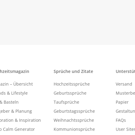
hzeitsmagazin
Sprüche und Zitate
Unterstü
azin – Übersicht
Hochzeitssprüche
Versand
ds & Lifestyle
Geburtssprüche
Musterbe
& Basteln
Taufsprüche
Papier
geber & Planung
Geburtstagssprüche
Gestaltu
ration & Inspiration
Weihnachtssprüche
FAQs
p Calm Generator
Kommunionsprüche
User Sit