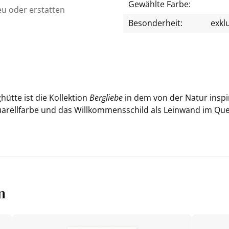
Gewählte Farbe:
eu oder erstatten
Besonderheit:
exkl
t­te ist die Kol­lek­ti­on
Ber­g­lie­be
in dem von der Natur in­spi­r
rell­far­be und das Will­kom­mens­schild als Lein­wand im Quer­f
n