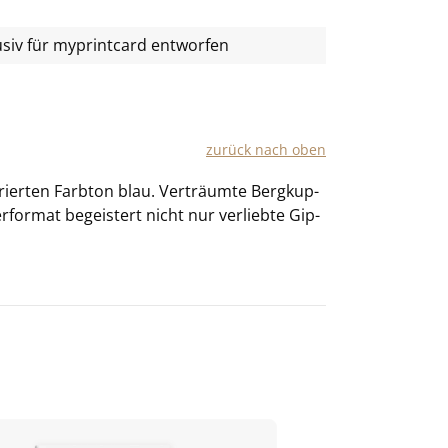
usiv für
myprintcard
entworfen
zu­rück nach oben
ier­ten Farb­ton blau. Ver­träum­te Berg­kup­
or­mat be­geis­tert nicht nur ver­lieb­te Gip­