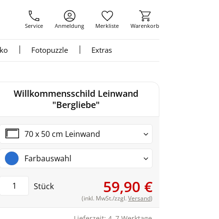
Service
Anmeldung
Merkliste
Warenkorb
nko
Fotopuzzle
Extras
Willkommensschild Leinwand
"Bergliebe"
70 x 50 cm Leinwand
Farbauswahl
59,90 €
Stück
(inkl. MwSt./zzgl.
Versand
)
Lieferzeit: 4–7 Werktage