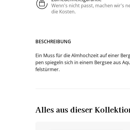
Wenn’s nicht passt, machen wir’s n
die Kosten.
BE­SCHREI­BUNG
Ein Muss für die Alm­hoch­zeit auf einer Berg­hü
pen spie­geln sich in einem Berg­see aus Aqua­
fel­stür­mer.
Alles aus dieser Kollektio