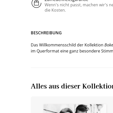
Wenn’s nicht passt, machen wir’s n
die Kosten.
BE­SCHREI­BUNG
Das Will­kom­mens­schild der Kol­lek­ti­on
Bok
im Quer­for­mat eine ganz be­son­de­re Stim
Alles aus dieser Kollektio