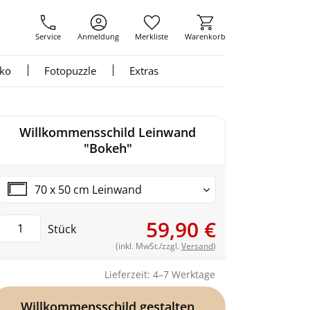
Service
Anmeldung
Merkliste
Warenkorb
nko
Fotopuzzle
Extras
Willkommensschild Leinwand
"Bokeh"
70 x 50 cm Leinwand
59,90 €
Stück
(inkl. MwSt./zzgl.
Versand
)
Lieferzeit: 4–7 Werktage
Willkommensschild gestalten