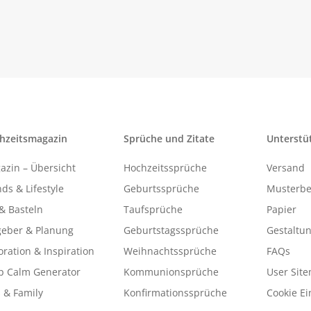
hzeitsmagazin
Sprüche und Zitate
Unterstü
azin – Übersicht
Hochzeitssprüche
Versand
ds & Lifestyle
Geburtssprüche
Musterbe
& Basteln
Taufsprüche
Papier
geber & Planung
Geburtstagssprüche
Gestaltu
ration & Inspiration
Weihnachtssprüche
FAQs
p Calm Generator
Kommunionsprüche
User Sit
 & Family
Konfirmationssprüche
Cookie Ei