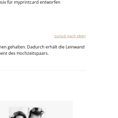
usiv für
myprintcard
entworfen
zu­rück nach oben
nen ge­hal­ten. Da­durch er­hält die Lein­wand
ent des Hoch­zeits­paars.