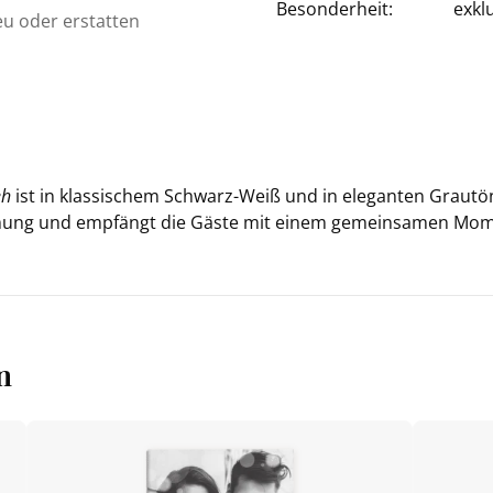
Besonderheit:
exkl
eu oder erstatten
eh
ist in klas­si­schem Schwarz-​Weiß und in ele­gan­ten Grau­tö­
­mung und emp­fängt die Gäste mit einem ge­mein­sa­men Mo­m
n