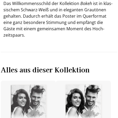
Das Will­kom­mens­schild der Kol­lek­ti­on
Bokeh
ist in klas­
si­schem Schwarz-​Weiß und in ele­gan­ten Grau­tö­nen
ge­hal­ten. Da­durch er­hält das Pos­ter im Quer­for­mat
eine ganz be­son­de­re Stim­mung und emp­fängt die
Gäste mit einem ge­mein­sa­men Mo­ment des Hoch­
zeits­paars.
Alles aus dieser Kollektion