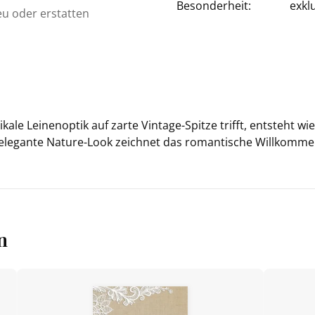
Besonderheit:
exkl
eu oder erstatten
ka­le Lei­nen­op­tik auf zarte Vintage-​Spitze trifft, ent­steht 
ele­gan­te Nature-​Look zeich­net das ro­man­ti­sche Will­kom­m
n