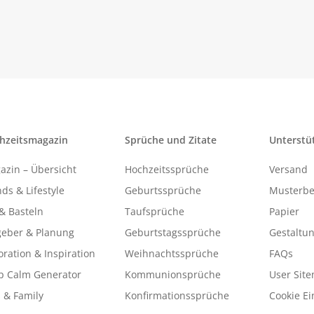
hzeitsmagazin
Sprüche und Zitate
Unterstü
azin – Übersicht
Hochzeitssprüche
Versand
ds & Lifestyle
Geburtssprüche
Musterbe
& Basteln
Taufsprüche
Papier
geber & Planung
Geburtstagssprüche
Gestaltu
ration & Inspiration
Weihnachtssprüche
FAQs
p Calm Generator
Kommunionsprüche
User Sit
 & Family
Konfirmationssprüche
Cookie Ei