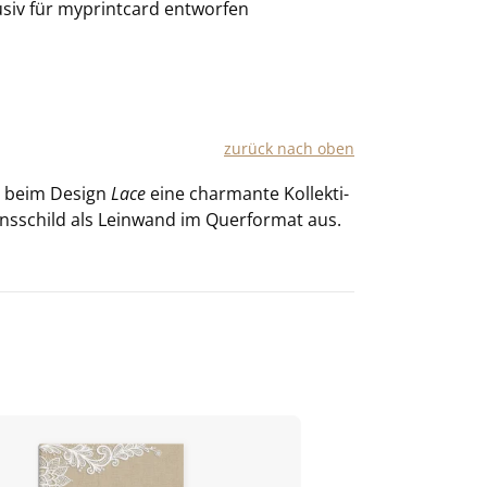
usiv für
myprintcard
entworfen
zu­rück nach oben
wie beim De­sign
Lace
eine char­man­te Kol­lek­ti­
ens­schild als Lein­wand im Quer­for­mat aus.