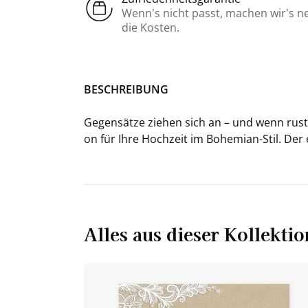
Wenn’s nicht passt, machen wir’s n
die Kosten.
BE­SCHREI­BUNG
Ge­gen­sät­ze zie­hen sich an – und wenn rus­ti­
on für Ihre Hoch­zeit im Bohemian-​Stil. Der 
Alles aus dieser Kollektio