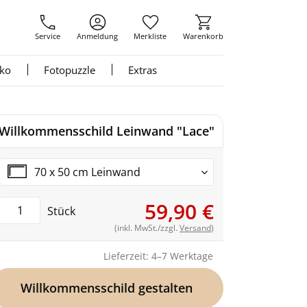
Service
Anmeldung
Merkliste
Warenkorb
nko
Fotopuzzle
Extras
Willkommensschild Leinwand "Lace"
70 x 50 cm Leinwand
59,90 €
Stück
(inkl. MwSt./zzgl.
Versand
)
Lieferzeit: 4–7 Werktage
Willkommensschild gestalten