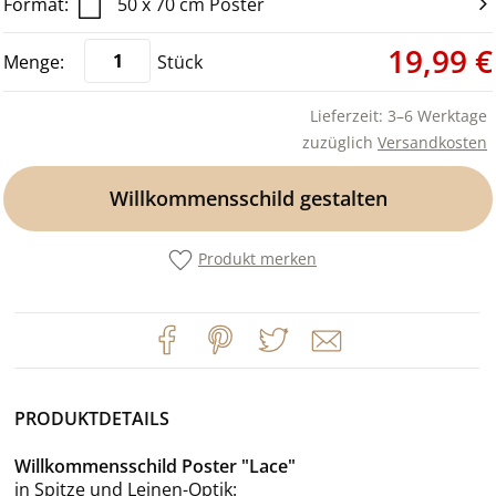
50 x 70 cm Poster
19,99 €
Stück
Lieferzeit: 3–6 Werktage
zuzüglich
Versandkosten
Willkommensschild gestalten
Produkt merken
PRODUKTDETAILS
Willkommensschild Poster "Lace"
in Spitze und Leinen-Optik