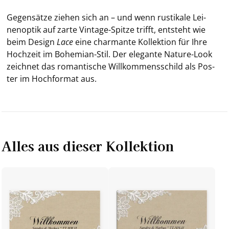
Ge­gen­sät­ze zie­hen sich an – und wenn rus­ti­ka­le Lei­
nen­op­tik auf zarte Vintage-​Spitze trifft, ent­steht wie
beim De­sign
Lace
eine char­man­te Kol­lek­ti­on für Ihre
Hoch­zeit im Bohemian-​Stil. Der ele­gan­te Nature-​Look
zeich­net das ro­man­ti­sche Will­kom­mens­schild als Pos­
ter im Hoch­for­mat aus.
Alles aus dieser Kollektion