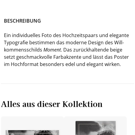
BE­SCHREI­BUNG
Ein in­di­vi­du­el­les Foto des Hoch­zeits­paars und ele­gan­te
Ty­po­gra­fie be­stim­men das mo­der­ne De­sign des Will­
kom­mens­schilds
Mo­ment
.
Das zu­rück­hal­ten­de beige
setzt ge­schmack­vol­le Farb­ak­zen­te und lässt das Pos­ter
im Hoch­for­mat be­son­ders edel und ele­gant wir­ken.
Alles aus dieser Kollektion