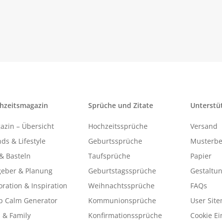
hzeitsmagazin
Sprüche und Zitate
Unterstü
azin – Übersicht
Hochzeitssprüche
Versand
ds & Lifestyle
Geburtssprüche
Musterbe
& Basteln
Taufsprüche
Papier
geber & Planung
Geburtstagssprüche
Gestaltu
ration & Inspiration
Weihnachtssprüche
FAQs
p Calm Generator
Kommunionsprüche
User Sit
 & Family
Konfirmationssprüche
Cookie Ei