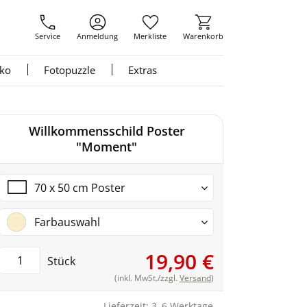
Service
Anmeldung
Merkliste
Warenkorb
nko
Fotopuzzle
Extras
Willkommensschild Poster
"Moment"
70 x 50 cm Poster
Farbauswahl
19,90 €
Stück
(inkl. MwSt./zzgl.
Versand
)
Lieferzeit: 3–6 Werktage