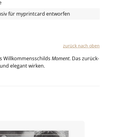
e
usiv für
myprintcard
entworfen
zu­rück nach oben
des Will­kom­mens­schilds
Mo­ment
.
Das zu­rück­
 und ele­gant wir­ken.