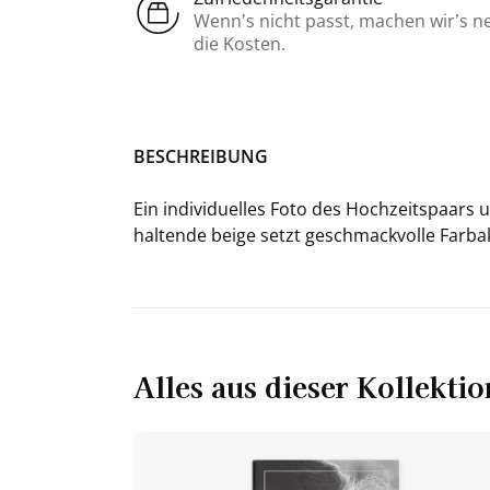
Wenn’s nicht passt, machen wir’s n
die Kosten.
BE­SCHREI­BUNG
Ein in­di­vi­du­el­les Foto des Hoch­zeits­paar
hal­ten­de beige setzt ge­schmack­vol­le Farb­
Alles aus dieser Kollektio