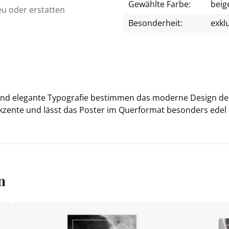
Gewählte Farbe:
beig
eu oder erstatten
Besonderheit:
exkl
s und ele­gan­te Ty­po­gra­fie be­stim­men das mo­der­ne De­sign 
ak­zen­te und lässt das Pos­ter im Quer­for­mat be­son­ders edel
n