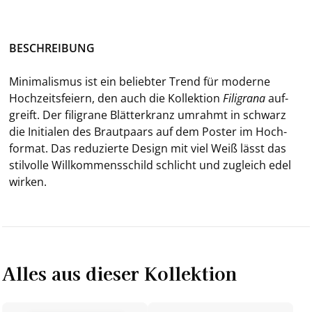
BE­SCHREI­BUNG
Mi­ni­ma­lis­mus ist ein be­lieb­ter Trend für mo­der­ne
Hoch­zeits­fei­ern, den auch die Kol­lek­ti­on
Fi­li­gra­na
auf­
greift. Der fi­li­gra­ne Blät­t­er­kranz um­rahmt in schwarz
die In­itia­len des Braut­paars auf dem Pos­ter im Hoch­
for­mat. Das re­du­zier­te De­sign mit viel Weiß lässt das
stil­vol­le Will­kom­mens­schild schlicht und zu­gleich edel
wir­ken.
Alles aus dieser Kollektion