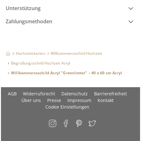
Unterstützung
Zahlungsmethoden
Hochzeitskarten
Willkommensschild Hochzeit
Begrüßungsschild Hochzeit Acryl
Willkommensschild Acryl "Greenletter" – 40 x 60 cm Acryl
AGB
Widerrufsrecht
Datenschutz
Barrierefreiheit
Über uns
Presse
Impressum
Kontakt
Cookie Einstellungen