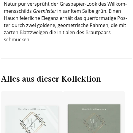
Natur pur ver­sprüht der Graspapier-​Look des Will­kom­
mens­schilds
Green­let­ter
in sanf­tem Sal­bei­grün. Einen
Hauch fei­er­li­che Ele­ganz er­hält das quer­for­ma­ti­ge Pos­
ter durch zwei gol­de­ne, geo­me­tri­sche Rah­men, die mit
zar­ten Blatt­zwei­gen die In­itia­len des Braut­paars
schmü­cken.
Alles aus dieser Kollektion