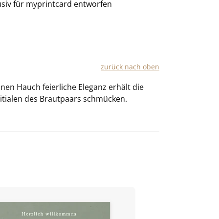
usiv für
myprintcard
entworfen
zu­rück nach oben
inen Hauch fei­er­li­che Ele­ganz er­hält die
n­itia­len des Braut­paars schmü­cken.