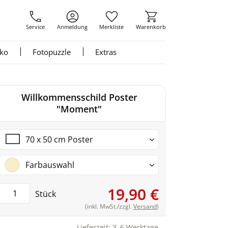
Service
Anmeldung
Merkliste
Warenkorb
nko
Fotopuzzle
Extras
Willkommensschild Poster
"Moment"
70 x 50 cm Poster
Farbauswahl
19,90 €
Stück
(inkl. MwSt./zzgl.
Versand
)
Lieferzeit: 3–6 Werktage