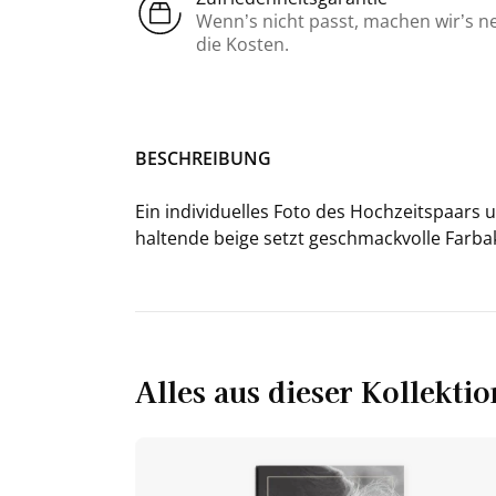
Wenn’s nicht passt, machen wir’s n
die Kosten.
BE­SCHREI­BUNG
Ein in­di­vi­du­el­les Foto des Hoch­zeits­paar
hal­ten­de beige setzt ge­schmack­vol­le Farb­
Alles aus dieser Kollektio