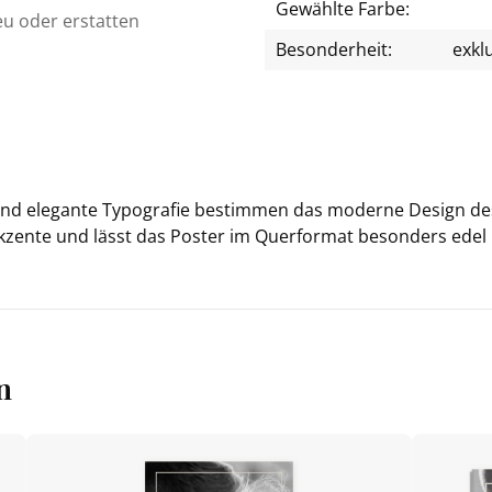
Gewählte Farbe:
eu oder erstatten
Besonderheit:
exkl
s und ele­gan­te Ty­po­gra­fie be­stim­men das mo­der­ne De­sign 
ak­zen­te und lässt das Pos­ter im Quer­for­mat be­son­ders edel
n